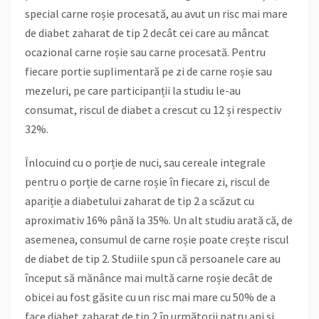
special carne roșie procesată, au avut un risc mai mare
de diabet zaharat de tip 2 decât cei care au mâncat
ocazional carne roșie sau carne procesată. Pentru
fiecare portie suplimentară pe zi de carne roșie sau
mezeluri, pe care participanții la studiu le-au
consumat, riscul de diabet a crescut cu 12 și respectiv
32%.
Înlocuind cu o porție de nuci, sau cereale integrale
pentru o porție de carne roșie în fiecare zi, riscul de
apariție a diabetului zaharat de tip 2 a scăzut cu
aproximativ 16% până la 35%. Un alt studiu arată că, de
asemenea, consumul de carne roșie poate crește riscul
de diabet de tip 2. Studiile spun că persoanele care au
început să mănânce mai multă carne roșie decât de
obicei au fost găsite cu un risc mai mare cu 50% de a
face diabet zaharat de tip 2 în următorii patru ani și