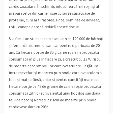
cardiovasculare. În schimb, înlocuirea cărnii roșii și al
preparatelor din carne roșie cu surse sănătoase de
proteine, cum ar fi fasolea, linte, seminte de dovleac,
tofu, canepa pare să reducă aceste riscuri.
S-a facut un studiu pe un esantion de 120 000 de bărbați
și femei din domeniul sanitar pentru o perioada de 20
ani. Cu fiecare portie de 85 g carne rosie neprocesata
consumata in plus in fiecare zi, a crescut cu 13 % riscul
de moarte datorat bolilor cardiovasculare. Legătura
între mezeluri și moartea prin boala cardiovasculara a
fost și mai strânsă, chiar și pentru cantități mai mici:
fiecare porție de 42 de grame de carne roșie procesata
consumata zilnic (echivalentul unui hot dog sau doua
felii de bacon) a crescut riscul de moarte prin boala
cardiovasculara cu 20%.