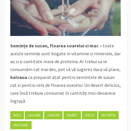
Semințe de susan, floarea soarelui si mac –
toate
aceste semințe sunt bogate in vitamine si minerale, dar
au si o cantitate mare de proteina. Ar trebui sa le
consumăm cat mai des, pot să vă sugerez daca vă place,
halvaua
ca preparat atat pentru semintele de susan
cat si pentru cele de floarea soarelui. Un desert delicios,
care însă trebuie consumat în cantități mici deoarece
îngrașă.
BOLI
CALORII
CANCER
DIABET
DIETA
NUTRITIE
PROTEINE