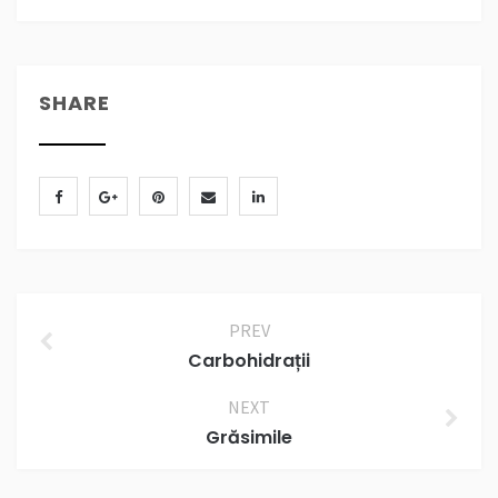
SHARE
PREV
Carbohidrații
NEXT
Grăsimile