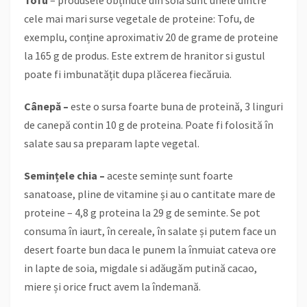
cele mai mari surse vegetale de proteine: Tofu, de
exemplu, conține aproximativ 20 de grame de proteine
la 165 g de produs. Este extrem de hranitor si gustul
poate fi imbunatățit dupa plăcerea fiecăruia.
Cânepă –
este o sursa foarte buna de proteină, 3 linguri
de canepă contin 10 g de proteina. Poate fi folosită în
salate sau sa preparam lapte vegetal.
Semințele chia –
aceste semințe sunt foarte
sanatoase, pline de vitamine și au o cantitate mare de
proteine – 4,8 g proteina la 29 g de seminte. Se pot
consuma în iaurt, în cereale, în salate și putem face un
desert foarte bun daca le punem la înmuiat cateva ore
in lapte de soia, migdale si adăugăm putină cacao,
miere și orice fruct avem la îndemană.