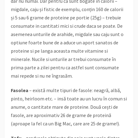
dar nu numai. Dar pentru că sunt bogate în calorii –
migdale, caju și fistic de exemplu, conțin 160 de calorii
și 5 sau 6 grame de proteine pe portie (25g) – trebuie
consumate in cantitati mici si crude daca se poate. De
asemenea unturile de arahide, migdale sau caju sunt o
optiune foarte bune de a aduce un aport sanatos de
proteine si pe langa aceasta multe vitamine si
minerale. Nucile si unturile ar trebui consumate în
prima parte a zilei pentru ca astfel sunt consumate
mai repede si nu ne îngrasăm.
Fasolea
– există multe tipuri de fasole: neagră, albă,
pinto, heirloom etc. – insă toate au un lucru în comun si
anume, o cantitate mare de proteine. Două cești de
fasole, are aproximativ 26 de grame de proteină
(aproape la fel ca un Big Mac, care are 25 de grame!).
Tofu
– produsele obținute din soia sunt unele dintre