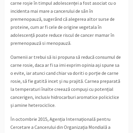
carne roșie în timpul adolescenței a fost asociat cu o
incidenta mai mare a cancerului de sân în
premenopauză, sugerând că alegerea altor surse de
proteine, cum ar fi cele de origine vegetala în
adolescență poate reduce riscul de cancer mamar în
premenopauză si menopauză.
Oamenii ar trebui să isi propuna să reducă consumul de
carne rosie, daca ar fi sa imi exprim opinia ași spune sa
o evite, iar atunci cand chiar va doriti o porție de carne
rosie, să fie gatită incet și nu prajită. Carnea preparată
la temperaturi înalte creează compuși cu potențial
cancerigen, inclusiv hidrocarburi aromatice policiclice
și amine heterociclice.
În octombrie 2015, Agenția Internațională pentru
Cercetare a Cancerului din Organizația Mondială a