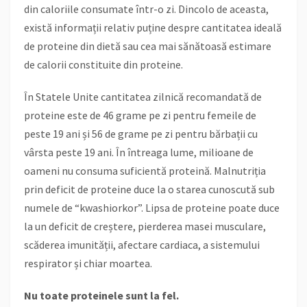
din caloriile consumate într-o zi. Dincolo de aceasta,
există informații relativ puține despre cantitatea ideală
de proteine din dietă sau cea mai sănătoasă estimare
de calorii constituite din proteine.
În Statele Unite cantitatea zilnică recomandată de
proteine este de 46 grame pe zi pentru femeile de
peste 19 ani și 56 de grame pe zi pentru bărbații cu
vârsta peste 19 ani. În întreaga lume, milioane de
oameni nu consuma suficientă proteină. Malnutriția
prin deficit de proteine duce la o starea cunoscută sub
numele de “kwashiorkor”. Lipsa de proteine poate duce
la un deficit de creștere, pierderea masei musculare,
scăderea imunității, afectare cardiaca, a sistemului
respirator și chiar moartea.
Nu toate proteinele sunt la fel.