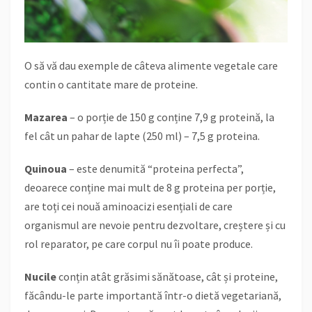
O să vă dau exemple de câteva alimente vegetale care
contin o cantitate mare de proteine.
Mazarea
– o porție de 150 g conține 7,9 g proteină, la
fel cât un pahar de lapte (250 ml) – 7,5 g proteina.
Quinoua
– este denumită “proteina perfecta”,
deoarece conține mai mult de 8 g proteina per porție,
are toți cei nouă aminoacizi esențiali de care
organismul are nevoie pentru dezvoltare, creștere și cu
rol reparator, pe care corpul nu îi poate produce.
Nucile
conțin atât grăsimi sănătoase, cât și proteine,
făcându-le parte importantă într-o dietă vegetariană,