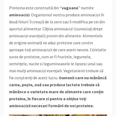
Proteina este construită din “
vagoane
” numite
aminoacizi
. Organismul nostru produce aminoacizi în
două feluri: îi crează de la zero sau îi modifica pe cei din
aportul alimentar. Câțiva aminoacizi (cunoscuți drept
aminoacizi esențiali) provin din alimente. Alimentele
de origine animală ne aduc proteine care contin
aproape toți aminoacizii de care avem nevoie. Celelalte
surse de proteine, cum ar fi fructele, legumele,
semințele, nucile si leguminoasele le lipsesc unul sau
mai mulți aminoacizi esențiali. Vegetarienii trebuie să
fie conștienți de acest lucru.
Oamenii care nu mănâncă
carne, pește, ouă sau produse lactate trebuie să
mănânce o varietate mare de alimente care conțin
proteine, în fiecare zi pentru a obține toți
aminoacizii necesari formării de noi proteine.