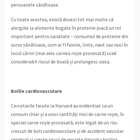
persoanele sănătoase.
Cu toate acestea, există dovezi tot mai multe că
alergiile la alimente bogate în proteine joacă un rol
important pentru sanatate – consumul de proteine din
surse sănătoase, cum ar fi fasole, linte, naut sau nuci în
locul cărnii (mai ales carnea roșie procesată) scad
considerabil riscul de boală și prelungesc viata.
Bolile cardiovasculare
Cercetarile facute la Harvard au evidentiat ca un
consum chiar și a unor cantități mici de carne roșie, în
special carne roșie procesată, este legat de un risc
crescut de boli cardiovasculare și de accident vascular
cerebral și crește riscul de moarte datorita bolilor